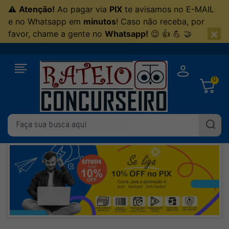
⚠
Atenção!
Ao pagar via
PIX
te avisamos no E-MAIL
e no Whatsapp em
minutos
! Caso não receba, por
×
favor, chame a gente no
Whatsapp!
😉 👍 💪 🤝
0