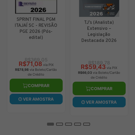
RETA FINAL PC MA
L PGM
TJ’s (Analista)
EM 1 - DELEGADO
REVISÃO
Extensivo –
OFICIAL
Pós-
Legislação
INVESTIGADOR 
Destacada 2026
POLÍCIA -
DEDICAÇÃO DEL
2026
05
R$189,78
R$258,45
via PIX
R$59,43
R$138,20
via PIX
via P
to/Cartão
R$66,03
via Boleto/Cartão
R$153,55
via Boleto/Ca
o
de Crédito
de Crédito
AR
COMPRAR
COMPRAR
STRA
VER AMOSTRA
VER AMOSTR