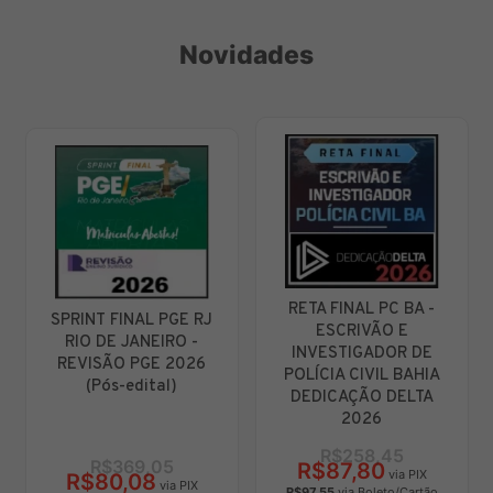
Novidades
DISCIPLINAS
RETA FINAL PC BA -
 PGE RJ
ISOLADAS
ESCRIVÃO E
IRO -
LEGISLAÇÃO
INVESTIGADOR DE
E 2026
DESTACADA 202
POLÍCIA CIVIL BAHIA
al)
DEDICAÇÃO DELTA
2026
R$71,
R$258,45
R$189,78
05
R$87,80
via PIX
via PIX
via PIX
R$97,55
via Boleto/Cartão
R$79,03
via Boleto/Car