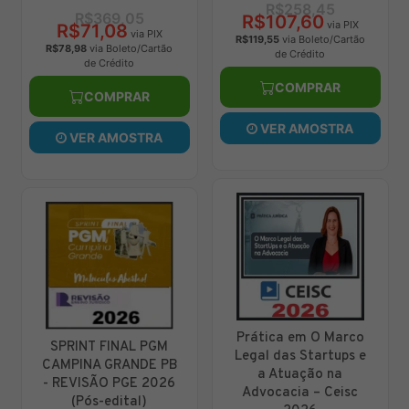
R$258,45
R$154,76
05
R$107,60
R$125,59
via PIX
via P
via PIX
R$119,55
via Boleto/Cartão
R$139,54
via Boleto/Ca
to/Cartão
de Crédito
de Crédito
o
COMPRAR
COMPRAR
AR
VER AMOSTRA
VER AMOSTR
STRA
Prática em O Marco
DPE PB (Analista 
L PGM
Legal das Startups e
Defensoria - Áre
NDE PB
a Atuação na
Jurídica) –
E 2026
Advocacia – Ceisc
Estratégia 202
al)