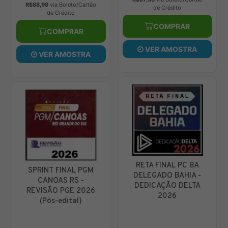
to/Cartão
de Crédito
de Crédito
o
COMPRAR
COMPRAR
AR
VER AMOSTRA
VER AMOSTR
STRA
RETA FINAL PC BA
Delegado Paraná
L PGM
DELEGADO BAHIA -
PC PR Pós Edital
S -
DEDICAÇÃO DELTA
Estratégia 202
E 2026
2026
al)