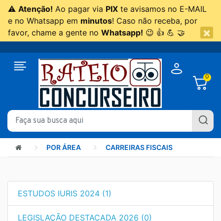
⚠
Atenção!
Ao pagar via
PIX
te avisamos no E-MAIL
e no Whatsapp em
minutos
! Caso não receba, por
×
favor, chame a gente no
Whatsapp!
😉 👍 💪 🤝
0
POR ÁREA
CARREIRAS FISCAIS
ESTUDOS IURIS 2024 (1)
LEGISLAÇÃO DESTACADA 2026 (0)