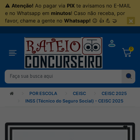
⚠
Atenção!
Ao pagar via
PIX
te avisamos no E-MAIL
e no Whatsapp em
minutos
! Caso não receba, por
×
favor, chame a gente no
Whatsapp!
😉 👍 💪 🤝
0
POR ESCOLA
CEISC
CEISC 2025
INSS (Técnico do Seguro Social) - CEISC 2025