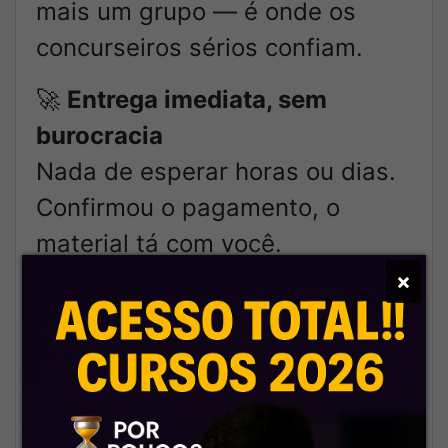
mais um grupo — é onde os
concurseiros sérios confiam.
🚀
Entrega imediata, sem
burocracia
Nada de esperar horas ou dias.
Confirmou o pagamento, o
material tá com você.
×
🔄
Atualizações frequentes,
sem precisar pedir
A gente acompanha os cursos o
tempo todo. Atualizou lá? Já tá
atualizado aqui também.