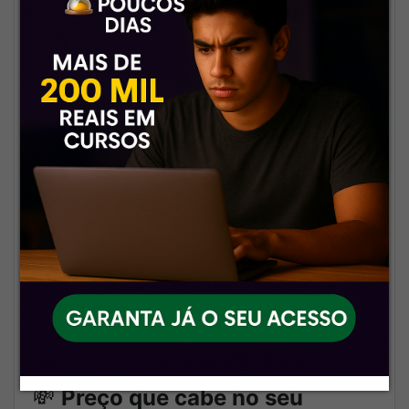
🎯
Atendimento rápido e
profissional
Nada de sumiço. Nosso suporte
é eficiente, presente e pronto
pra resolver.
🗂️
Tudo organizado, como deve
ser
Navegação fácil, pastas bem
estruturadas e conteúdo pronto
pra você aproveitar ao máximo.
💸
Preço que cabe no seu