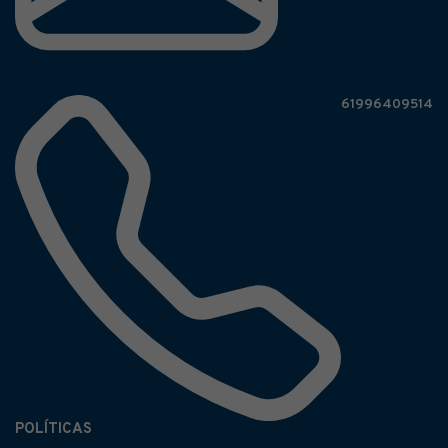
61996409514
POLÍTICAS