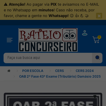
⚠
Atenção!
Ao pagar via
PIX
te avisamos no E-MAIL
e no Whatsapp em
minutos
! Caso não receba, por
×
favor, chame a gente no
Whatsapp!
😉 👍 💪 🤝
0
POR ESCOLA
CERS
CERS 2024
OAB 2ª Fase 43ª Exame (Tributário) Damásio 2025