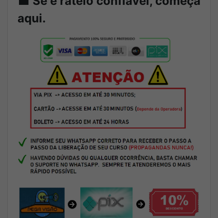
💼
Se é rateio confiável, começa
aqui.