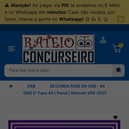
⚠
Atenção!
Ao pagar via
PIX
te avisamos no E-MAIL
e no Whatsapp em
minutos
! Caso não receba, por
×
favor, chame a gente no
Whatsapp!
😉 👍 💪 🤝
0
OAB
SEGUNDA FASE DA OAB - 44
OAB 2ª Fase 44 ( Penal ) Método VDE 2025