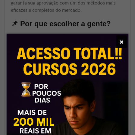
garanta sua aprovação com um dos métodos mais
eficazes e completos do mercado.
📌
Por que escolher a gente?
🏆
A referência em rateios
×
confiáveis
A Central do Rateio não é só
mais um grupo — é onde os
concurseiros sérios confiam.
🚀
Entrega imediata, sem
burocracia
Nada de esperar horas ou dias.
Confirmou o pagamento, o