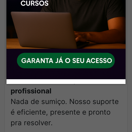
material tá com você.
🔄
Atualizações frequentes,
sem precisar pedir
A gente acompanha os cursos o
tempo todo. Atualizou lá? Já tá
atualizado aqui também.
🎯
Atendimento rápido e
profissional
Nada de sumiço. Nosso suporte
é eficiente, presente e pronto
pra resolver.