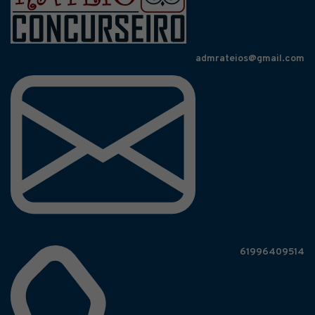
admrateios@gmail.com
61996409514