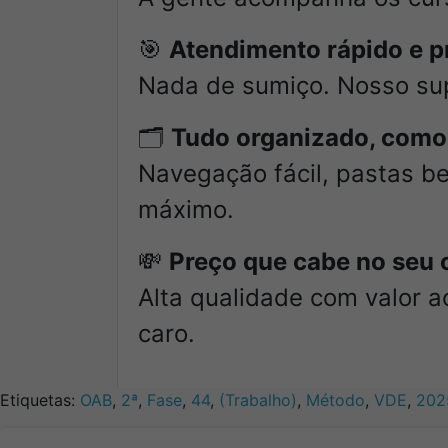
🎯
Atendimento rápido e pr
Nada de sumiço. Nosso supo
🗂️
Tudo organizado, como
Navegação fácil, pastas b
máximo.
💸
Preço que cabe no seu
Alta qualidade com valor a
caro.
Etiquetas:
OAB
,
2ª
,
Fase
,
44
,
(Trabalho)
,
Método
,
VDE
,
202