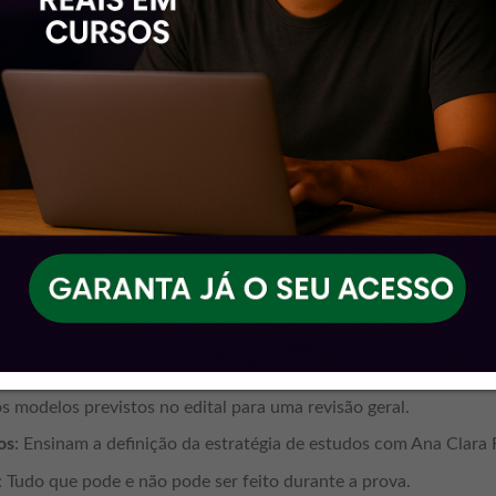
udar, dia após dia, até a data da prova.
o
to, reunindo tudo o que é necessário para tirar 10 na segunda 
zada e feedbacks específicos, você saberá onde e como melhorar.
os. Nossa metodologia já alcançou até 85% de aprovação.
oferece?
borado por Ana Clara Fernandes, organiza sua rotina de estudos c
ireito material e processual em alta qualidade, cobrindo todo o c
as aulas incluem materiais complementares para facilitar o ac
tado
: Mantém o método ativo de estudos, ajudando na prática co
os modelos previstos no edital para uma revisão geral.
os
: Ensinam a definição da estratégia de estudos com Ana Clara
: Tudo que pode e não pode ser feito durante a prova.