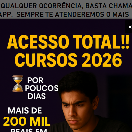
 2ª Fase OAB
tir sua aprovação
a você se sentir seguro durante toda a preparação. Com um cro