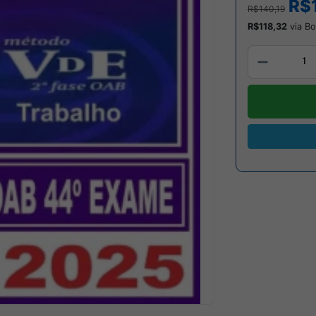
R$
R$140,19
R$118,32
via Bo