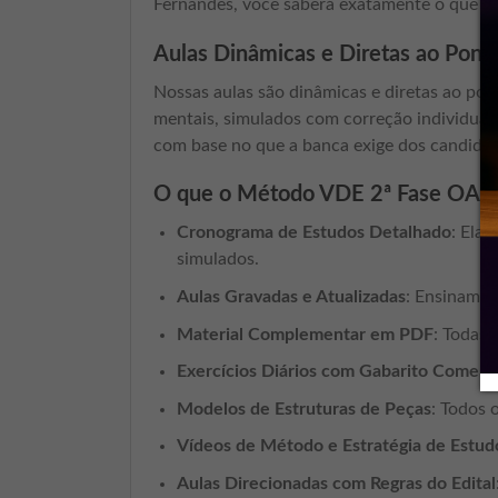
Fernandes, você saberá exatamente o que est
Aulas Dinâmicas e Diretas ao Pont
Nossas aulas são dinâmicas e diretas ao pon
mentais, simulados com correção individuali
com base no que a banca exige dos candidat
O que o Método VDE 2ª Fase OAB 
Cronograma de Estudos Detalhado
: Ela
simulados.
Aulas Gravadas e Atualizadas
: Ensinam d
Material Complementar em PDF
: Todas 
Exercícios Diários com Gabarito Comen
Modelos de Estruturas de Peças
: Todos 
Vídeos de Método e Estratégia de Estud
Aulas Direcionadas com Regras do Edital