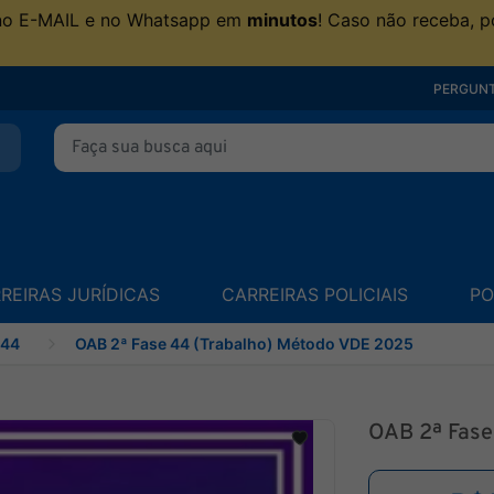
no E-MAIL e no Whatsapp em
minutos
! Caso não receba, p
PERGUNT
REIRAS JURÍDICAS
CARREIRAS POLICIAIS
PO
 44
OAB 2ª Fase 44 (Trabalho) Método VDE 2025
OAB 2ª Fase