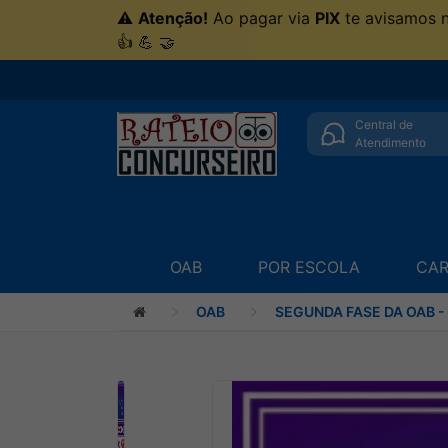
⚠
Atenção!
Ao pagar via
PIX
te avisamos 
👍 💪 🤝
Central de
Atendimento
OAB
POR ESCOLA
CAR
OAB
SEGUNDA FASE DA OAB -