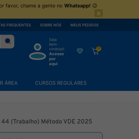
or favor, chame a gente no
Whatsapp!
😉
×
AS FREQUENTES
SOBRE NÓS
MEUS PEDIDOS
Seja
bem-
0
vindo(a)!
Acesse
por
aqui
R ÁREA
CURSOS REGULARES
 44 (Trabalho) Método VDE 2025