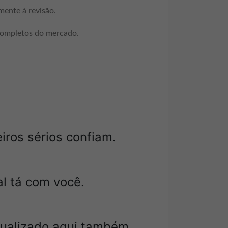
mente à revisão.
completos do mercado.
iros sérios confiam.
l tá com você.
tualizado aqui também.