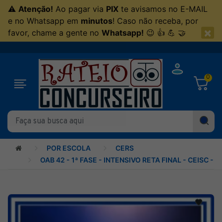
⚠
Atenção!
Ao pagar via
PIX
te avisamos no E-MAIL
e no Whatsapp em
minutos
! Caso não receba, por
×
favor, chame a gente no
Whatsapp!
😉 👍 💪 🤝
0
POR ESCOLA
CERS
OAB 42 - 1ª FASE - INTENSIVO RETA FINAL - CEISC - 