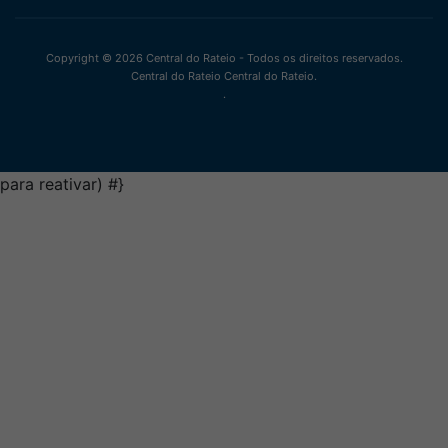
Copyright © 2026 Central do Rateio - Todos os direitos reservados.
Central do Rateio Central do Rateio.
.
para reativar)
#}