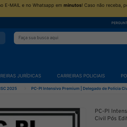
no E-MAIL e no Whatsapp em
minutos
! Caso não receba, p
PERGUNT
REIRAS JURÍDICAS
CARREIRAS POLICIAIS
PO
ISC 2025
PC-PI Intensivo Premium | Delegado de Polícia Civ
PC-PI Intens
Civil Pós Ed