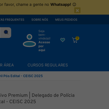
or favor, chame a gente no
Whatsapp!
😉
×
AS FREQUENTES
SOBRE NÓS
MEUS PEDIDOS
Seja
bem-
0
vindo(a)!
Acesse
por
aqui
R ÁREA
CURSOS REGULARES
il Pós Edital - CEISC 2025
ivo Premium | Delegado de Polícia
ital - CEISC 2025