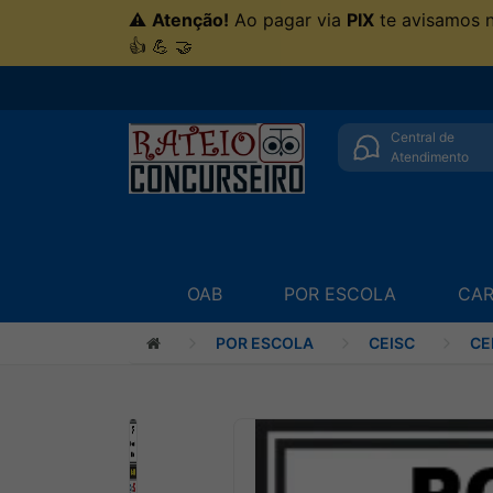
⚠
Atenção!
Ao pagar via
PIX
te avisamos 
👍 💪 🤝
Central de
Atendimento
OAB
POR ESCOLA
CAR
POR ESCOLA
CEISC
CE