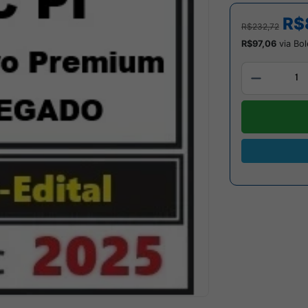
R$
R$232,72
R$97,06
via Bol