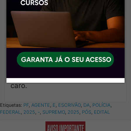
estruturadas e conteúdo pronto
pra você aproveitar ao máximo.
💸
Preço que cabe no seu
orçamento
Alta qualidade com valor
acessível. Porque estudar com
material bom não precisa custar
caro.
Etiquetas:
PF
,
AGENTE
,
E
,
ESCRIVÃO
,
DA
,
POLÍCIA
,
FEDERAL
,
2025
,
-
,
SUPREMO
,
2025
,
PÓS
,
EDITAL