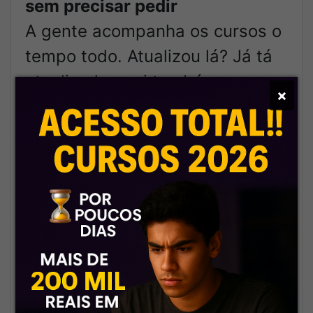
sem precisar pedir
A gente acompanha os cursos o
tempo todo. Atualizou lá? Já tá
atualizado aqui também.
×
🎯
Atendimento rápido e
profissional
Nada de sumiço. Nosso suporte
é eficiente, presente e pronto
pra resolver.
🗂️
Tudo organizado, como deve
ser
Navegação fácil, pastas bem