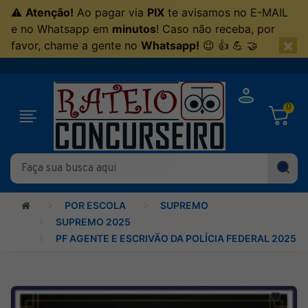
⚠
Atenção!
Ao pagar via
PIX
te avisamos no E-MAIL
e no Whatsapp em
minutos
! Caso não receba, por
×
favor, chame a gente no
Whatsapp!
😉 👍 💪 🤝
0
POR ESCOLA
SUPREMO
SUPREMO 2025
PF AGENTE E ESCRIVÃO DA POLÍCIA FEDERAL 2025 -