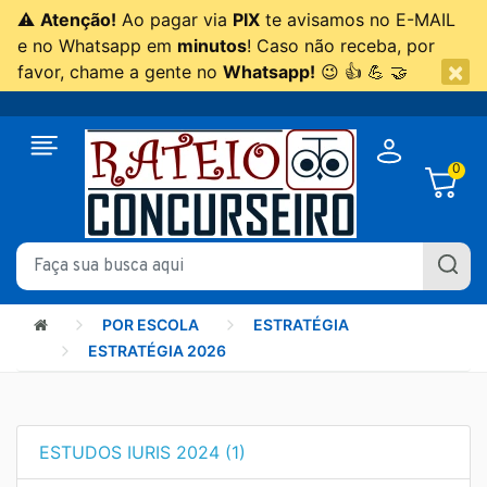
⚠
Atenção!
Ao pagar via
PIX
te avisamos no E-MAIL
e no Whatsapp em
minutos
! Caso não receba, por
×
favor, chame a gente no
Whatsapp!
😉 👍 💪 🤝
0
POR ESCOLA
ESTRATÉGIA
ESTRATÉGIA 2026
ESTUDOS IURIS 2024 (1)