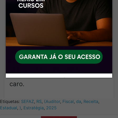
Navegação fácil, pastas bem
estruturadas e conteúdo pronto
pra você aproveitar ao máximo.
💸
Preço que cabe no seu
orçamento
Alta qualidade com valor
acessível. Porque estudar com
material bom não precisa custar
caro.
Etiquetas:
SEFAZ
,
RS
,
(Auditor
,
Fiscal
,
da
,
Receita
,
Estadual
,
)
,
Estratégia
,
2025