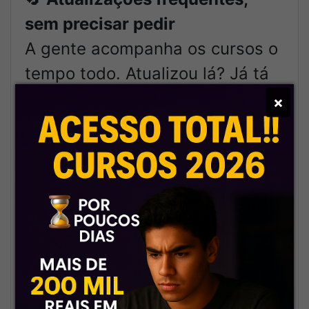
sem precisar pedir
A gente acompanha os cursos o
tempo todo. Atualizou lá? Já tá
atualizado aqui também.
×
🎯
Atendimento rápido e
profissional
Nada de sumiço. Nosso suporte
é eficiente, presente e pronto
pra resolver.
🗂️
Tudo organizado, como deve
ser