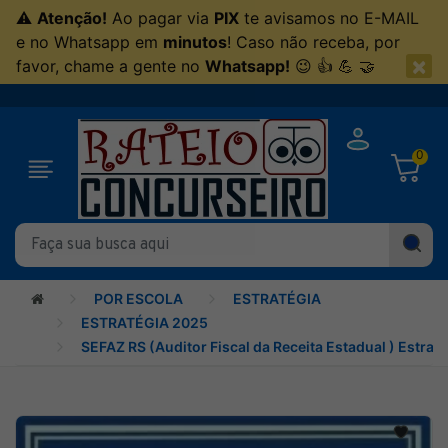
⚠
Atenção!
Ao pagar via
PIX
te avisamos no E-MAIL
e no Whatsapp em
minutos
! Caso não receba, por
×
favor, chame a gente no
Whatsapp!
😉 👍 💪 🤝
0
POR ESCOLA
ESTRATÉGIA
ESTRATÉGIA 2025
SEFAZ RS (Auditor Fiscal da Receita Estadual ) Estrat