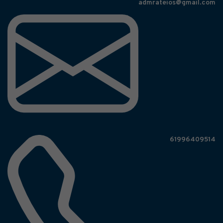
admrateios@gmail.com
61996409514