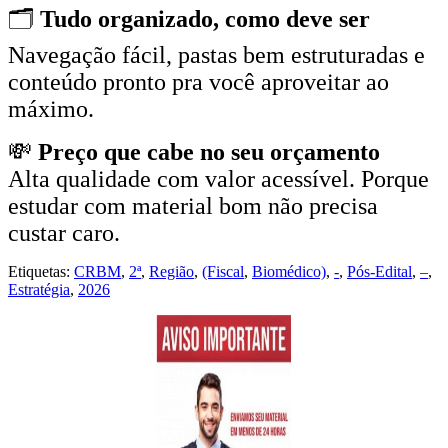
🗂️
Tudo organizado, como deve ser
Navegação fácil, pastas bem estruturadas e
conteúdo pronto pra você aproveitar ao
máximo.
💸
Preço que cabe no seu orçamento
Alta qualidade com valor acessível. Porque
estudar com material bom não precisa
custar caro.
Etiquetas:
CRBM
,
2ª
,
Região
,
(Fiscal
,
Biomédico)
,
-
,
Pós-Edital
,
–
,
Estratégia
,
2026