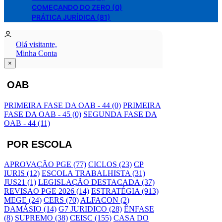
COMEÇANDO DO ZERO (0)
PRÁTICA JURÍDICA (81)
Olá visitante,
Minha Conta
×
OAB
PRIMEIRA FASE DA OAB - 44 (0)
PRIMEIRA
FASE DA OAB - 45 (0)
SEGUNDA FASE DA
OAB - 44 (11)
POR ESCOLA
APROVAÇÃO PGE (77)
CICLOS (23)
CP
IURIS (12)
ESCOLA TRABALHISTA (31)
JUS21 (1)
LEGISLAÇÃO DESTACADA (37)
REVISAO PGE 2026 (14)
ESTRATÉGIA (913)
MEGE (24)
CERS (70)
ALFACON (2)
DAMÁSIO (14)
G7 JURIDICO (28)
ÊNFASE
(8)
SUPREMO (38)
CEISC (155)
CASA DO