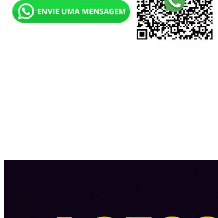
Acessar
Cadastre-se
Solicitar nova senha
Minha conta
Endereços
Histórico de pedidos
Downloads
Assinaturas
Pontos
Devoluções