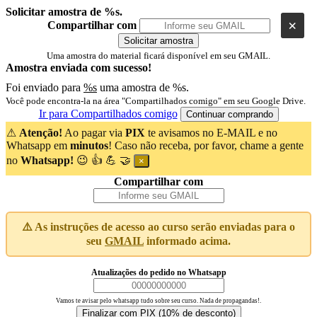
Solicitar amostra de %s.
×
Compartilhar com
Solicitar amostra
Uma amostra do material ficará disponível em seu GMAIL.
Amostra enviada com sucesso!
Foi enviado para
%s
uma amostra de %s.
Você pode encontra-la na área "Compartilhados comigo" em seu Google Drive.
Ir para Compartilhados comigo
Continuar comprando
⚠
Atenção!
Ao pagar via
PIX
te avisamos no E-MAIL e no
Whatsapp em
minutos
! Caso não receba, por favor, chame a gente
no
Whatsapp!
😉 👍 💪 🤝
×
Compartilhar com
⚠️ As instruções de acesso ao curso serão enviadas para o
seu
GMAIL
informado acima.
Atualizações do pedido no Whatsapp
Vamos te avisar pelo whatsapp tudo sobre seu curso. Nada de propagandas!.
Finalizar com PIX (10% de desconto)